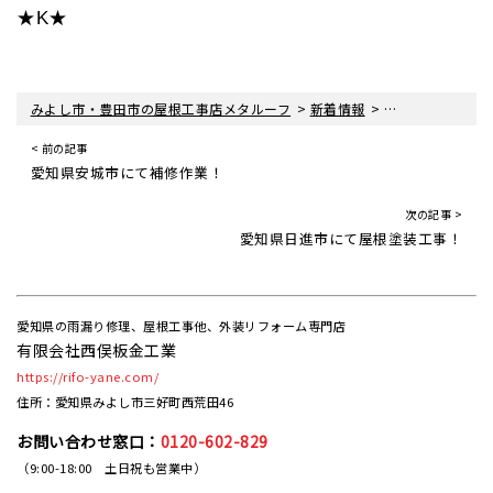
★K★
>
>
みよし市・豊田市の屋根工事店メタルーフ
新着情報
屋根工事の現場
< 前の記事
愛知県安城市にて補修作業！
次の記事 >
愛知県日進市にて屋根塗装工事！
愛知県の雨漏り修理、屋根工事他、外装リフォーム専門店
有限会社西俣板金工業
https://rifo-yane.com/
住所：愛知県みよし市三好町西荒田46
お問い合わせ窓口：
0120-602-829
（9:00-18:00 土日祝も営業中）