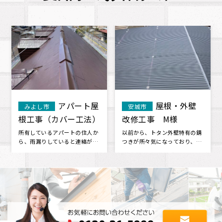
屋根葺き替
屋根塗装 K
みよし市
刈谷市
え Y歯科様
様
大変お世話になりました。 丁寧
屋根の汚れが気になったので、
で確実なお仕事ありがとうござ
点検していただきました。 思っ
いました。感謝申し上げます 他
ていた以上に劣化していたよう
のこ･･･
で、塗･･･