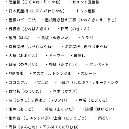
陸屋根（ろくやね・りくやね）
セメント瓦屋根
日本瓦屋根（にほんがわらやね）
トタン屋根
屋根カバー工法
屋根葺き替え工事（やねふきかえこうじ）
棟板金（むねばんきん）
軒天（のきてん）
破風（はふ）
貫板（ぬきいた）
ケラバ
寄棟屋根（よせむねやね）
切妻屋根（きりづまやね）
大棟（おおむね）
ドーマー
鼻隠し
軒樋（のきどい）
竪樋（たてどい）
パラペット
FRP防水
アスファルトシングル
スレート
コロニアル
雪止め
下葺き（したぶき）/ ルーフィング
野地板（のじいた）
笠木（かさぎ）
庇（ひさし）/ 霧よけ（きりよけ）
戸袋（とぶくろ）
雨戸（あまど）
幕板（まくいた）
這樋（はいどい）
集水器 （しゅうすいき）/上合（じょうごう）
雨どい
隅棟（すみむね）/ 下り棟（くだりむね）