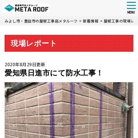
tog
nav
MENU
Skip
みよし市・豊田市の屋根工事店メタルーフ
>
新着情報
>
屋根工事の現場レ
to
main
content
現場レポート
2020年8月29日更新
愛知県日進市にて防水工事！