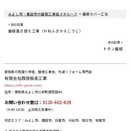
>
みよし市・豊田市の屋根工事店メタルーフ
屋根カバー工法
< 前の記事
屋根葺き替え工事（やねふきかえこうじ）
次の記事 >
トタン屋根
愛知県の雨漏り修理、屋根工事他、外装リフォーム専門店
有限会社西俣板金工業
https://rifo-yane.com/
住所：愛知県みよし市三好町西荒田46
お問い合わせ窓口：
0120-602-829
（9:00-18:00 土日祝も営業中）
対応エリア：みよし市、豊田市、日進市、刈谷市、知立市、安城市