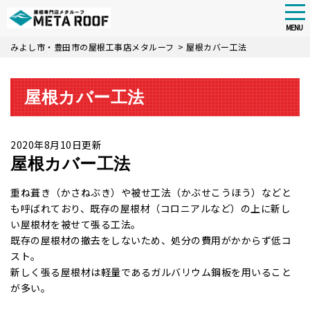
tog
nav
MENU
Skip
みよし市・豊田市の屋根工事店メタルーフ
>
屋根カバー工法
to
main
content
屋根カバー工法
2020年8月10日更新
屋根カバー工法
重ね葺き（かさねぶき）や被せ工法（かぶせこうほう）などと
も呼ばれており、既存の屋根材（コロニアルなど）の上に新し
い屋根材を被せて張る工法。
既存の屋根材の撤去をしないため、処分の費用がかからず低コ
スト。
新しく張る屋根材は軽量であるガルバリウム鋼板を用いること
が多い。