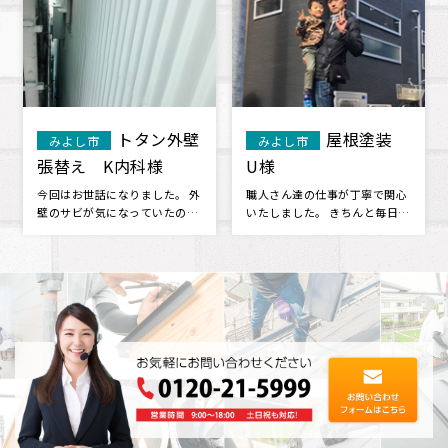
トタン外壁
屋根塗装
市
みよし市
防
安城市
 K内科様
U様
様
話になりました。 外
職人さん達の仕事が丁寧で関心
バルコニーから
が気になっていたの
いたしました。 きちんと毎日挨
ていたため、地
らったところ、 サビ
拶もしっかりしてくれますし、
探していたとこ
何か聞･･･
つけまし･･･