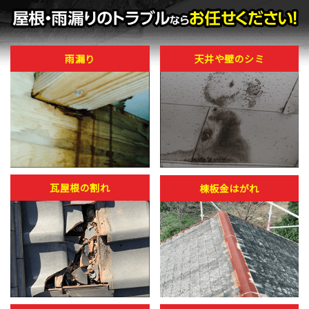
雨漏り
天井や壁のシミ
瓦屋根の割れ
棟板金はがれ