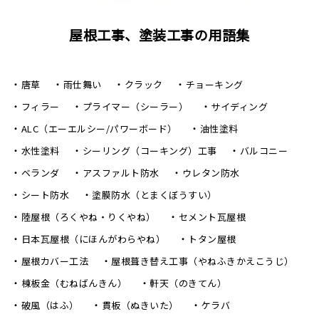
屋根工事、塗装工事の用語集
唐草
雨仕舞い
クラック
チョーキング
フィラー
プライマー（シーラー）
サイディング
ALC（エーエルシー/パワーボード）
油性塗料
水性塗料
シーリング（コーキング）工事
バルコニー
ベランダ
アスファルト防水
ウレタン防水
シート防水
塗膜防水（とまくぼうすい）
陸屋根（ろくやね・りくやね）
セメント瓦屋根
日本瓦屋根（にほんがわらやね）
トタン屋根
屋根カバー工法
屋根葺き替え工事（やねふきかえこうじ）
棟板金（むねばんきん）
軒天（のきてん）
破風（はふ）
貫板（ぬきいた）
ケラバ