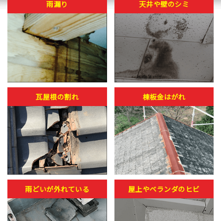
雨漏り
天井や壁のシミ
瓦屋根の割れ
棟板金はがれ
雨どいが外れている
屋上やベランダのヒビ