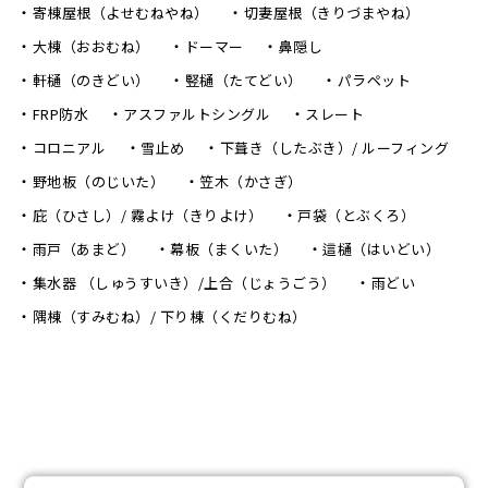
寄棟屋根（よせむねやね）
切妻屋根（きりづまやね）
大棟（おおむね）
ドーマー
鼻隠し
軒樋（のきどい）
竪樋（たてどい）
パラペット
FRP防水
アスファルトシングル
スレート
コロニアル
雪止め
下葺き（したぶき）/ ルーフィング
野地板（のじいた）
笠木（かさぎ）
庇（ひさし）/ 霧よけ（きりよけ）
戸袋（とぶくろ）
雨戸（あまど）
幕板（まくいた）
這樋（はいどい）
集水器 （しゅうすいき）/上合（じょうごう）
雨どい
隅棟（すみむね）/ 下り棟（くだりむね）
〒470-0224 愛知県みよし市三好町西荒田46