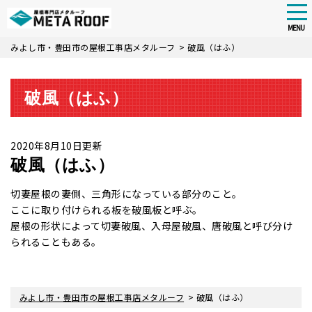
tog
nav
MENU
Skip
みよし市・豊田市の屋根工事店メタルーフ
>
破風（はふ）
to
main
content
破風（はふ）
2020年8月10日更新
破風（はふ）
切妻屋根の妻側、三角形になっている部分のこと。
ここに取り付けられる板を破風板と呼ぶ。
屋根の形状によって切妻破風、入母屋破風、唐破風と呼び分け
られることもある。
>
みよし市・豊田市の屋根工事店メタルーフ
破風（はふ）