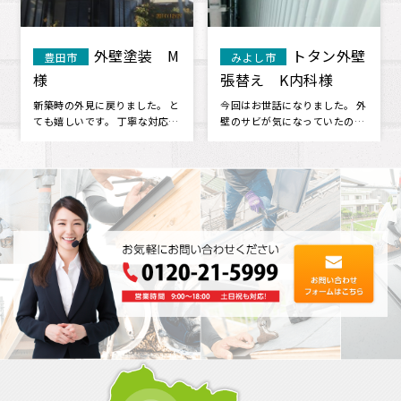
外壁塗装 M
トタン外壁
田市
みよし市
みよし
張替え K内科様
U様
時の外見に戻りました。 と
今回はお世話になりました。 外
職人さん
嬉しいです。 丁寧な対応で
壁のサビが気になっていたの
いたしまし
でしたので、またぜひお願
で、見てもらったところ、 サビ
拶もしっ
･･
だけで･･･
何か聞･･･