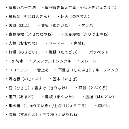
屋根カバー工法
屋根葺き替え工事（やねふきかえこうじ）
棟板金（むねばんきん）
軒天（のきてん）
破風（はふ）
貫板（ぬきいた）
ケラバ
寄棟屋根（よせむねやね）
切妻屋根（きりづまやね）
大棟（おおむね）
ドーマー
鼻隠し
軒樋（のきどい）
竪樋（たてどい）
パラペット
FRP防水
アスファルトシングル
スレート
コロニアル
雪止め
下葺き（したぶき）/ ルーフィング
野地板（のじいた）
笠木（かさぎ）
庇（ひさし）/ 霧よけ（きりよけ）
戸袋（とぶくろ）
雨戸（あまど）
幕板（まくいた）
這樋（はいどい）
集水器 （しゅうすいき）/上合（じょうごう）
雨どい
隅棟（すみむね）/ 下り棟（くだりむね）