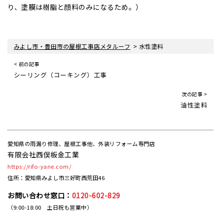
り、塗膜は樹脂と顔料のみになるため。）
>
みよし市・豊田市の屋根工事店メタルーフ
水性塗料
< 前の記事
シーリング（コーキング）工事
次の記事 >
油性塗料
愛知県の雨漏り修理、屋根工事他、外装リフォーム専門店
有限会社西俣板金工業
https://rifo-yane.com/
住所：愛知県みよし市三好町西荒田46
お問い合わせ窓口：
0120-602-829
（9:00-18:00 土日祝も営業中）