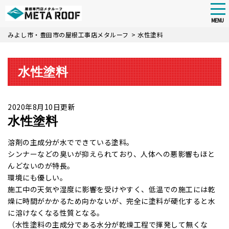
tog
nav
MENU
Skip
みよし市・豊田市の屋根工事店メタルーフ
>
水性塗料
to
main
content
水性塗料
2020年8月10日更新
水性塗料
溶剤の主成分が水でできている塗料。
シンナーなどの臭いが抑えられており、人体への悪影響もほと
んどないのが特長。
環境にも優しい。
施工中の天気や湿度に影響を受けやすく、低温での施工には乾
燥に時間がかかるため向かないが、完全に塗料が硬化すると水
に溶けなくなる性質となる。
（水性塗料の主成分である水分が乾燥工程で揮発して無くな