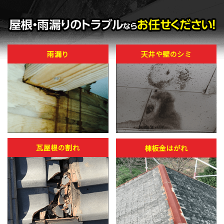
雨漏り
天井や壁のシミ
瓦屋根の割れ
棟板金はがれ