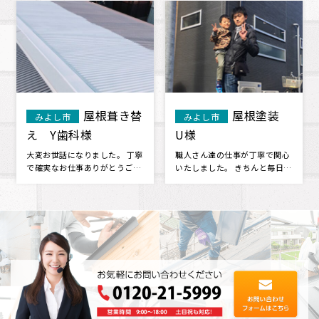
屋根葺き替
屋根塗装
屋根塗
みよし市
刈谷市
様
U様
様
りました。 丁寧
職人さん達の仕事が丁寧で関心
屋根の汚れが気になっ
ありがとうござ
いたしました。 きちんと毎日挨
点検していただきまし
申し上げます 他
拶もしっかりしてくれますし、
ていた以上に劣化して
何か聞･･･
で、塗･･･