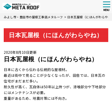
tog
nav
MENU
Skip
みよし市・豊田市の屋根工事店メタルーフ
>
日本瓦屋根（にほんがわらやね
to
main
content
日本瓦屋根（にほんがわらやね）
2020年8月10日更新
日本瓦屋根（にほんがわらやね）
日本に古くから伝わる伝統的な屋根材。
最近は街中で見ることが少なくなったが、田舎では、日本瓦の
住宅がまだまだ多い。
耐久性が高く、瓦自体は50年以上持つが、漆喰部分や下地部分
にはメンテナンスが必要。
重量があるため、地震対策には不向き。