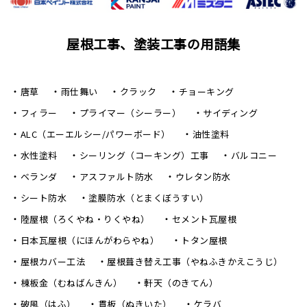
屋根工事、塗装工事の用語集
唐草
雨仕舞い
クラック
チョーキング
フィラー
プライマー（シーラー）
サイディング
ALC（エーエルシー/パワーボード）
油性塗料
水性塗料
シーリング（コーキング）工事
バルコニー
ベランダ
アスファルト防水
ウレタン防水
シート防水
塗膜防水（とまくぼうすい）
陸屋根（ろくやね・りくやね）
セメント瓦屋根
日本瓦屋根（にほんがわらやね）
トタン屋根
屋根カバー工法
屋根葺き替え工事（やねふきかえこうじ）
棟板金（むねばんきん）
軒天（のきてん）
破風（はふ）
貫板（ぬきいた）
ケラバ