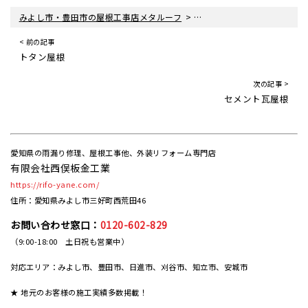
>
みよし市・豊田市の屋根工事店メタルーフ
日本瓦屋根（にほんがわらや
< 前の記事
トタン屋根
次の記事 >
セメント瓦屋根
愛知県の雨漏り修理、屋根工事他、外装リフォーム専門店
有限会社西俣板金工業
https://rifo-yane.com/
住所：愛知県みよし市三好町西荒田46
お問い合わせ窓口：
0120-602-829
（9:00-18:00 土日祝も営業中）
対応エリア：みよし市、豊田市、日進市、刈谷市、知立市、安城市
★ 地元のお客様の施工実績多数掲載！