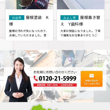
屋根塗装 K
屋根葺き替
刈谷市
みよし市
様
え Y歯科様
屋根の汚れが気になったので、
大変お世話になりました。 丁寧
点検していただきました。 思っ
で確実なお仕事ありがとうござ
ていた以上に劣化していたよう
いました。感謝申し上げます 他
で、塗･･･
のこ･･･