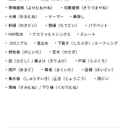
寄棟屋根（よせむねやね）
切妻屋根（きりづまやね）
大棟（おおむね）
ドーマー
鼻隠し
軒樋（のきどい）
竪樋（たてどい）
パラペット
FRP防水
アスファルトシングル
スレート
コロニアル
雪止め
下葺き（したぶき）/ ルーフィング
野地板（のじいた）
笠木（かさぎ）
庇（ひさし）/ 霧よけ（きりよけ）
戸袋（とぶくろ）
雨戸（あまど）
幕板（まくいた）
這樋（はいどい）
集水器 （しゅうすいき）/上合（じょうごう）
雨どい
隅棟（すみむね）/ 下り棟（くだりむね）
〒470-0224 愛知県みよし市三好町西荒田46