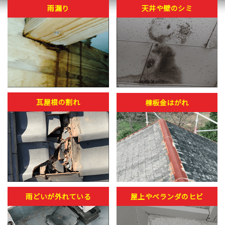
雨漏り
天井や壁のシミ
瓦屋根の割れ
棟板金はがれ
雨どいが外れている
屋上やベランダのヒビ