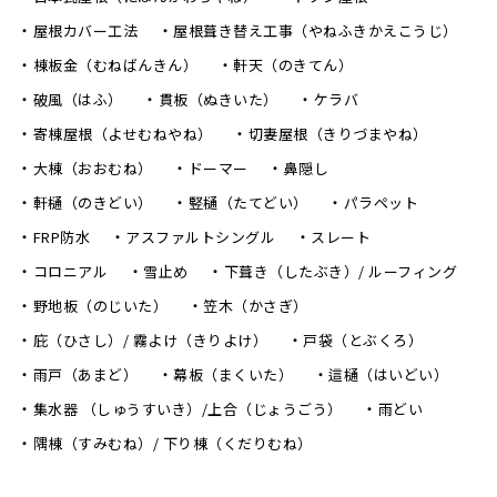
屋根カバー工法
屋根葺き替え工事（やねふきかえこうじ）
棟板金（むねばんきん）
軒天（のきてん）
破風（はふ）
貫板（ぬきいた）
ケラバ
寄棟屋根（よせむねやね）
切妻屋根（きりづまやね）
大棟（おおむね）
ドーマー
鼻隠し
軒樋（のきどい）
竪樋（たてどい）
パラペット
FRP防水
アスファルトシングル
スレート
コロニアル
雪止め
下葺き（したぶき）/ ルーフィング
野地板（のじいた）
笠木（かさぎ）
庇（ひさし）/ 霧よけ（きりよけ）
戸袋（とぶくろ）
雨戸（あまど）
幕板（まくいた）
這樋（はいどい）
集水器 （しゅうすいき）/上合（じょうごう）
雨どい
隅棟（すみむね）/ 下り棟（くだりむね）