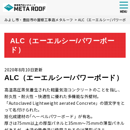
tog
nav
MENU
Skip
みよし市・豊田市の屋根工事店メタルーフ
>
ALC（エーエルシー/パワーボ
to
main
content
ALC（エーエルシー/パワーボー
ド）
2020年8月10日更新
ALC（エーエルシー/パワーボード）
高温高圧蒸気養生された軽量気泡コンクリートのことを指し、
耐久性・耐火性・快適性に優れた多機能な外壁材。
「Autoclaved Lightweight aerated Concrete」の頭文字をと
って名付けられた。
旭化成建材の｢へーベルパワーボード」が有名。
厚さは75mm以上の厚型パネルと35mm～75mmの薄型パネル
があるが、木造や鉄骨造に使用されるのは薄型パネル。