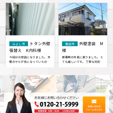
 M
屋根塗装 A
屋根・外壁
知立市
安城市
様
改修工事 M様
 と
屋根の釘が出ていると教えてい
以前から、トタン外壁特有の錆
応で
ただき、 気になったので相談し
つきが所々気になっており、お
お願
て見てもらうことにしました。
隣さんが外壁工事をしていた様
息子･･･
子をみて･･･