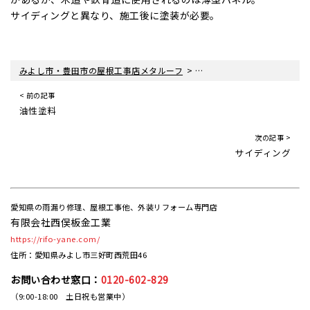
サイディングと異なり、施工後に塗装が必要。
>
みよし市・豊田市の屋根工事店メタルーフ
ALC（エーエルシー/パワー
< 前の記事
油性塗料
次の記事 >
サイディング
愛知県の雨漏り修理、屋根工事他、外装リフォーム専門店
有限会社西俣板金工業
https://rifo-yane.com/
住所：愛知県みよし市三好町西荒田46
お問い合わせ窓口：
0120-602-829
（9:00-18:00 土日祝も営業中）