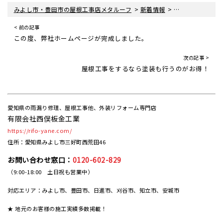
>
>
みよし市・豊田市の屋根工事店メタルーフ
新着情報
屋根工事ブログ
< 前の記事
この度、弊社ホームページが完成しました。
次の記事 >
屋根工事をするなら塗装も行うのがお得！
愛知県の雨漏り修理、屋根工事他、外装リフォーム専門店
有限会社西俣板金工業
https://rifo-yane.com/
住所：愛知県みよし市三好町西荒田46
お問い合わせ窓口：
0120-602-829
（9:00-18:00 土日祝も営業中）
対応エリア：みよし市、豊田市、日進市、刈谷市、知立市、安城市
★ 地元のお客様の施工実績多数掲載！