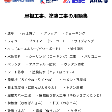
屋根工事、塗装工事の用語集
唐草
雨仕舞い
クラック
チョーキング
フィラー
プライマー（シーラー）
サイディング
ALC（エーエルシー/パワーボード）
油性塗料
水性塗料
シーリング（コーキング）工事
バルコニー
ベランダ
アスファルト防水
ウレタン防水
シート防水
塗膜防水（とまくぼうすい）
陸屋根（ろくやね・りくやね）
セメント瓦屋根
日本瓦屋根（にほんがわらやね）
トタン屋根
屋根カバー工法
屋根葺き替え工事（やねふきかえこうじ）
棟板金（むねばんきん）
軒天（のきてん）
破風（はふ）
貫板（ぬきいた）
ケラバ