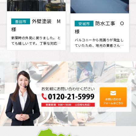
屋根塗装
屋根葺き替
みよし市
みよし市
 O
U様
え Y歯科様
職人さん達の仕事が丁寧で関心
大変お世話になりました。 丁寧
生し
いたしました。 きちんと毎日挨
で確実なお仕事ありがとうござ
んで
拶もしっかりしてくれますし、
いました。感謝申し上げます 他
を見
何か聞･･･
のこ･･･