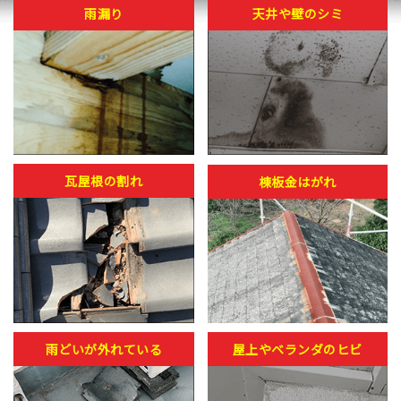
雨漏り
天井や壁のシミ
瓦屋根の割れ
棟板金はがれ
雨どいが外れている
屋上やベランダのヒビ