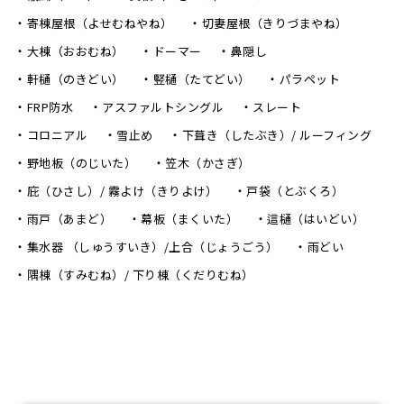
寄棟屋根（よせむねやね）
切妻屋根（きりづまやね）
大棟（おおむね）
ドーマー
鼻隠し
軒樋（のきどい）
竪樋（たてどい）
パラペット
FRP防水
アスファルトシングル
スレート
コロニアル
雪止め
下葺き（したぶき）/ ルーフィング
野地板（のじいた）
笠木（かさぎ）
庇（ひさし）/ 霧よけ（きりよけ）
戸袋（とぶくろ）
雨戸（あまど）
幕板（まくいた）
這樋（はいどい）
集水器 （しゅうすいき）/上合（じょうごう）
雨どい
隅棟（すみむね）/ 下り棟（くだりむね）
〒470-0224 愛知県みよし市三好町西荒田46