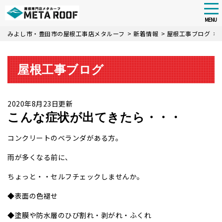
tog
nav
MENU
Skip
みよし市・豊田市の屋根工事店メタルーフ
>
新着情報
>
屋根工事ブログ
>
to
main
content
屋根工事ブログ
2020年8月23日更新
こんな症状が出てきたら・・・
コンクリートのベランダがある方。
雨が多くなる前に、
ちょっと・・セルフチェックしませんか。
◆表面の色褪せ
◆塗膜や防水層のひび割れ・剥がれ・ふくれ