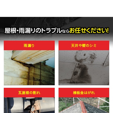
雨漏り
天井や壁のシミ
瓦屋根の割れ
棟板金はがれ