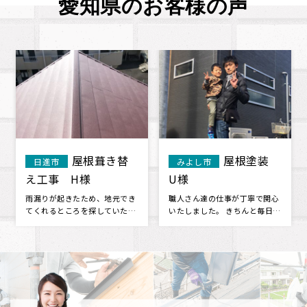
愛知県のお客様の声
屋根重ね葺
みよし市
防水工事 O
安城市
き工事（カバー工
様
法） Y様
雨漏りしてしまったので、来て
バルコニーから雨漏りが発生し
もらいました。 診断も丁寧だ
ていたため、地元の業者さんで
し、来てもらった方の人柄もよ
探していたところ、こちらを見
く、こち･･･
つけまし･･･