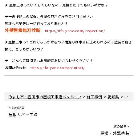
★ 屋根工事っていくらくらいなの？見積りだけでもいいのかな？
➡一級技能士の屋根、外壁の無料点検をご利用ください！
無理な営業等は一切行っておりません！
外壁屋根無料診断
https://rifo-yane.com/inspection/
★屋根工事ってどれくらいかかるの？雨漏りは本当に止められるの？塗装と葺き
替え、どっちがいいの？
➡ どんなご質問でもお気軽にお問い合わせください！
お問い合わせ
https://rifo-yane.com/contact/
>
>
>
みよし市・豊田市の屋根工事店メタルーフ
施工事例
愛知県
みよし
< 前の記事
屋根カバー工法
次の記事 >
屋根・外壁塗装