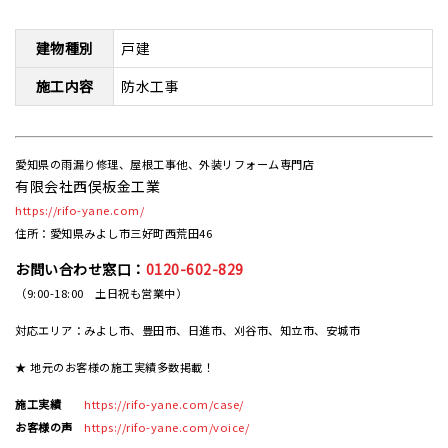
建物種別
戸建
施工内容
防水工事
愛知県の雨漏り修理、屋根工事他、外装リフォーム専門店
有限会社西俣板金工業
https://rifo-yane.com/
住所：愛知県みよし市三好町西荒田46
お問い合わせ窓口：
0120-602-829
（9:00-18:00 土日祝も営業中）
対応エリア：みよし市、豊田市、日進市、刈谷市、知立市、安城市
★ 地元のお客様の施工実績多数掲載！
施工実績
https://rifo-yane.com/case/
お客様の声
https://rifo-yane.com/voice/