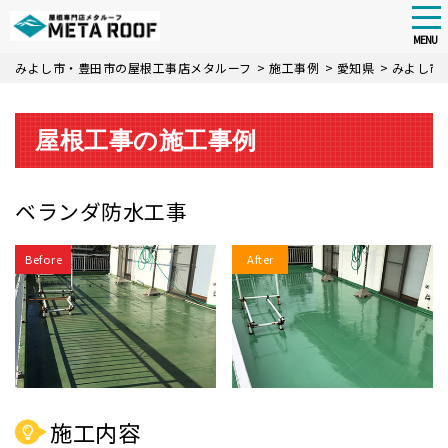
tog
nav
MENU
Skip
みよし市・豊田市の屋根工事店メタルーフ
>
施工事例
>
愛知県
>
みよし市
to
main
content
屋根工事の施工事例
ベランダ防水工事
Before
After
施工内容