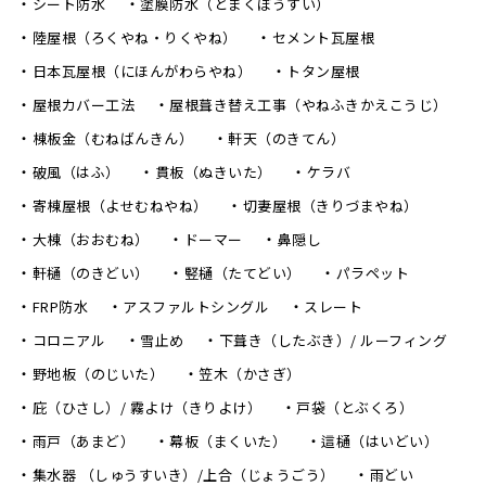
シート防水
塗膜防水（とまくぼうすい）
陸屋根（ろくやね・りくやね）
セメント瓦屋根
日本瓦屋根（にほんがわらやね）
トタン屋根
屋根カバー工法
屋根葺き替え工事（やねふきかえこうじ）
棟板金（むねばんきん）
軒天（のきてん）
破風（はふ）
貫板（ぬきいた）
ケラバ
寄棟屋根（よせむねやね）
切妻屋根（きりづまやね）
大棟（おおむね）
ドーマー
鼻隠し
軒樋（のきどい）
竪樋（たてどい）
パラペット
FRP防水
アスファルトシングル
スレート
コロニアル
雪止め
下葺き（したぶき）/ ルーフィング
野地板（のじいた）
笠木（かさぎ）
庇（ひさし）/ 霧よけ（きりよけ）
戸袋（とぶくろ）
雨戸（あまど）
幕板（まくいた）
這樋（はいどい）
集水器 （しゅうすいき）/上合（じょうごう）
雨どい