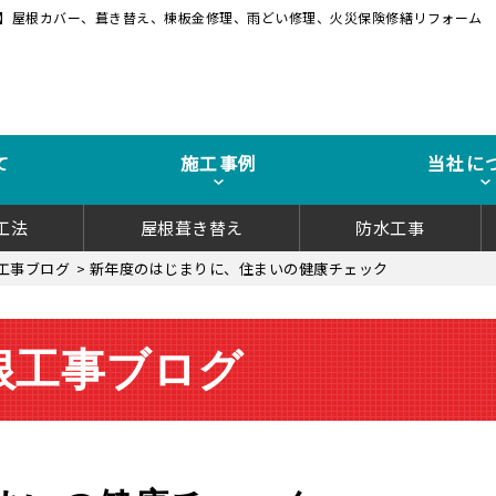
】屋根カバー、葺き替え、棟板金修理、雨どい修理、火災保険修繕リフォーム
て
施工事例
当社に
工法
屋根葺き替え
防水工事
工事ブログ
>
新年度のはじまりに、住まいの健康チェック
根工事ブログ