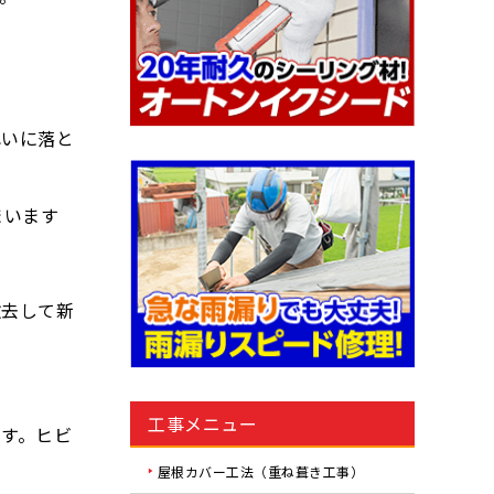
れいに落と
まいます
撤去して新
工事メニュー
す。ヒビ
屋根カバー工法（重ね葺き工事）