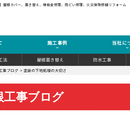
】屋根カバー、葺き替え、棟板金修理、雨どい修理、火災保険修繕リフォーム
て
施工事例
当社に
工法
屋根葺き替え
防水工事
工事ブログ
>
塗装の下地処理の大切さ
根工事ブログ