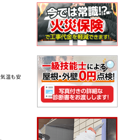
は気温も安
。