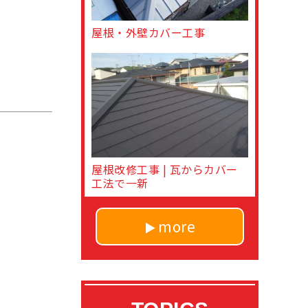
屋根・外壁カバー工事
屋根改修工事 | 瓦からカバー
工法で一新
more