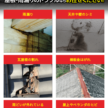
雨漏り
天井や壁のシミ
瓦屋根の割れ
棟板金はがれ
雨どいが外れている
屋上やベランダのヒビ