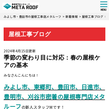
tog
nav
MENU
Skip
みよし市・豊田市の屋根工事店メタルーフ
>
新着情報
>
屋根工事ブログ
>
to
main
content
屋根工事ブログ
2024年4月15日更新
季節の変わり目に対応：春の屋根ケ
アの基本
みなさんこんにちは！
みよし市、東郷町、豊田市、日進市、
豊明市、刈谷市密着の屋根専門店メタ
ルーフ
の新人スタッフMです！