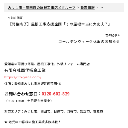
>
>
みよし市・豊田市の屋根工事店メタルーフ
新着情報
屋根工事ブログ
< 前の記事
【開催終了】屋根工事応援企画「その屋根本当に大丈夫？」
次の記事 >
ゴールデンウィーク休暇のお知らせ
愛知県の雨漏り修理、屋根工事他、外装リフォーム専門店
有限会社西俣板金工業
https://rifo-yane.com/
住所：愛知県みよし市三好町西荒田46
お問い合わせ窓口：
0120-602-829
（9:00-18:00 土日祝も営業中）
対応エリア：みよし市、豊田市、日進市、刈谷市、知立市、安城市
★ 地元のお客様の施工実績多数掲載！