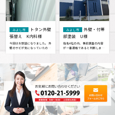
トタン外壁
外壁・付帯
みよし市
みよし市
張替え K内科様
部塗装 U様
今回はお世話になりました。 外
指名4社の内、事前調査の内容
壁のサビが気になっていたの
が一番適格であると判断しまし
で、見てもらったところ、 サビ
た。 価格は指名4社の内、上か
だけで･･･
ら二番･･･