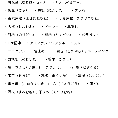
棟板金（むねばんきん）
軒天（のきてん）
破風（はふ）
貫板（ぬきいた）
ケラバ
寄棟屋根（よせむねやね）
切妻屋根（きりづまやね）
大棟（おおむね）
ドーマー
鼻隠し
軒樋（のきどい）
竪樋（たてどい）
パラペット
FRP防水
アスファルトシングル
スレート
コロニアル
雪止め
下葺き（したぶき）/ ルーフィング
野地板（のじいた）
笠木（かさぎ）
庇（ひさし）/ 霧よけ（きりよけ）
戸袋（とぶくろ）
雨戸（あまど）
幕板（まくいた）
這樋（はいどい）
集水器 （しゅうすいき）/上合（じょうごう）
雨どい
隅棟（すみむね）/ 下り棟（くだりむね）