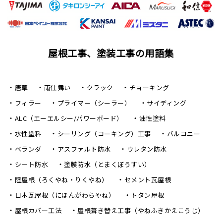
屋根工事、塗装工事の用語集
唐草
雨仕舞い
クラック
チョーキング
フィラー
プライマー（シーラー）
サイディング
ALC（エーエルシー/パワーボード）
油性塗料
水性塗料
シーリング（コーキング）工事
バルコニー
ベランダ
アスファルト防水
ウレタン防水
シート防水
塗膜防水（とまくぼうすい）
陸屋根（ろくやね・りくやね）
セメント瓦屋根
日本瓦屋根（にほんがわらやね）
トタン屋根
屋根カバー工法
屋根葺き替え工事（やねふきかえこうじ）