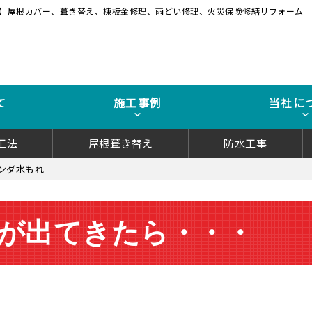
】屋根カバー、葺き替え、棟板金修理、雨どい修理、火災保険修繕リフォーム
て
施工事例
当社に
工法
屋根葺き替え
防水工事
ンダ水もれ
が出てきたら・・・