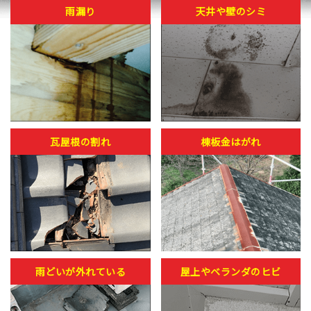
雨漏り
天井や壁のシミ
瓦屋根の割れ
棟板金はがれ
雨どいが外れている
屋上やベランダのヒビ