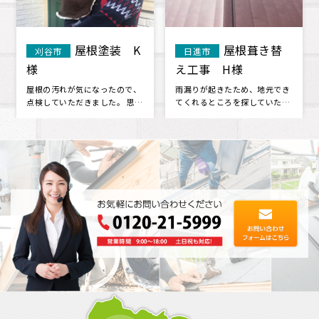
外壁・付帯
屋根葺き替
みよし市
みよし市
部塗装 U様
え Y歯科様
指名4社の内、事前調査の内容
大変お世話になりました。 丁寧
が一番適格であると判断しまし
で確実なお仕事ありがとうござ
た。 価格は指名4社の内、上か
いました。感謝申し上げます 他
ら二番･･･
のこ･･･