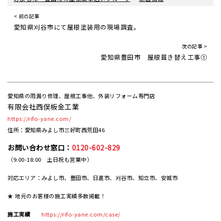
< 前の記事
愛知県刈谷市にて屋根塗装用の現場調査。
次の記事 >
愛知県豊田市 屋根葺き替え工事①
愛知県の雨漏り修理、屋根工事他、外装リフォーム専門店
有限会社西俣板金工業
https://rifo-yane.com/
住所：愛知県みよし市三好町西荒田46
お問い合わせ窓口：
0120-602-829
（9:00-18:00 土日祝も営業中）
対応エリア：みよし市、豊田市、日進市、刈谷市、知立市、安城市
★ 地元のお客様の施工実績多数掲載！
施工実績
https://rifo-yane.com/case/