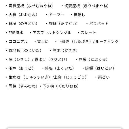
寄棟屋根（よせむねやね）
切妻屋根（きりづまやね）
大棟（おおむね）
ドーマー
鼻隠し
軒樋（のきどい）
竪樋（たてどい）
パラペット
FRP防水
アスファルトシングル
スレート
コロニアル
雪止め
下葺き（したぶき）/ ルーフィング
野地板（のじいた）
笠木（かさぎ）
庇（ひさし）/ 霧よけ（きりよけ）
戸袋（とぶくろ）
雨戸（あまど）
幕板（まくいた）
這樋（はいどい）
集水器 （しゅうすいき）/上合（じょうごう）
雨どい
隅棟（すみむね）/ 下り棟（くだりむね）
〒470-0224 愛知県みよし市三好町西荒田46