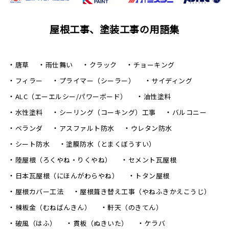
屋根工事、塗装工事の用語集
唐草
雨仕舞い
クラック
チョーキング
フィラー
プライマー（シーラー）
サイディング
ALC（エーエルシー/パワーボード）
油性塗料
水性塗料
シーリング（コーキング）工事
バルコニー
ベランダ
アスファルト防水
ウレタン防水
シート防水
塗膜防水（とまくぼうすい）
陸屋根（ろくやね・りくやね）
セメント瓦屋根
日本瓦屋根（にほんがわらやね）
トタン屋根
屋根カバー工法
屋根葺き替え工事（やねふきかえこうじ）
棟板金（むねばんきん）
軒天（のきてん）
破風（はふ）
貫板（ぬきいた）
ケラバ