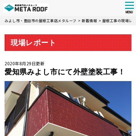
tog
nav
MENU
Skip
みよし市・豊田市の屋根工事店メタルーフ
>
新着情報
>
屋根工事の現場レ
to
main
content
現場レポート
2020年8月29日更新
愛知県みよし市にて外壁塗装工事！