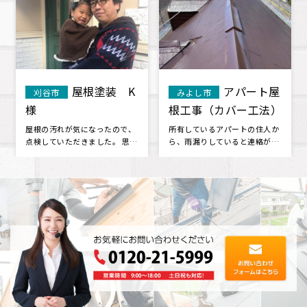
アパート屋
屋根・外壁
市
安城市
みよし市
（カバー工法）
改修工事 M様
部塗装 U
るアパートの住人か
以前から、トタン外壁特有の錆
指名4社の内、
していると連絡が入
つきが所々気になっており、お
が一番適格であ
け込み寺状態だった
隣さんが外壁工事をしていた様
た。 価格は指名
･
子をみて･･･
ら二番･･･