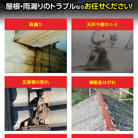
雨漏り
天井や壁のシミ
瓦屋根の割れ
棟板金はがれ