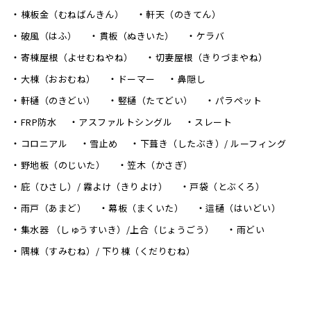
棟板金（むねばんきん）
軒天（のきてん）
破風（はふ）
貫板（ぬきいた）
ケラバ
寄棟屋根（よせむねやね）
切妻屋根（きりづまやね）
大棟（おおむね）
ドーマー
鼻隠し
軒樋（のきどい）
竪樋（たてどい）
パラペット
FRP防水
アスファルトシングル
スレート
コロニアル
雪止め
下葺き（したぶき）/ ルーフィング
野地板（のじいた）
笠木（かさぎ）
庇（ひさし）/ 霧よけ（きりよけ）
戸袋（とぶくろ）
雨戸（あまど）
幕板（まくいた）
這樋（はいどい）
集水器 （しゅうすいき）/上合（じょうごう）
雨どい
隅棟（すみむね）/ 下り棟（くだりむね）