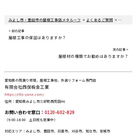
>
>
みよし市・豊田市の屋根工事店メタルーフ
よくあるご質問
お見積に
< 前の記事
屋根工事の保証はありますか？
次の記事 >
屋根材の種類でお勧めはありますか？
愛知県の雨漏り修理、屋根工事他、外装リフォーム専門店
有限会社西俣板金工業
https://rifo-yane.com/
住所：愛知県みよし市三好町西荒田46
お問い合わせ窓口：
0120-602-829
（9:00-18:00 土日祝も営業中）
対応エリア：みよし市、豊田市、日進市、刈谷市、知立市、安城市