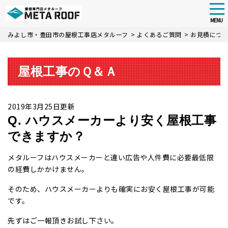
tog
nav
MENU
Skip
みよし市・豊田市の屋根工事店メタルーフ
>
よくあるご質問
>
お見積につ
to
main
content
屋根工事のＱ＆Ａ
2019年3月25日更新
Q. ハウスメーカーより安く屋根工事
できますか？
メタルーフはハウスメーカーと違い広告や人件費に必要最低限
の経費しかかけません。
そのため、ハウスメーカーよりも確実にお安く屋根工事が可能
です。
先ずはご一報頂きお試し下さい。